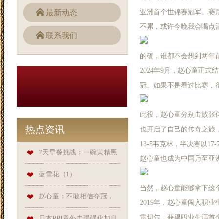
最新动态
亚洲首个世锦赛冠军。赛
不累，或许今晚我会喝点
联系我们
的确，谁都不会想到两年前
2024年9月，赵心童正
冠。如果不是看过比赛，
此役，赵心童分别击败张佳伟
热点资讯
也开启了自己的传奇之旅，正
13-5韦克林，半决赛以17
7天早餐挑战：一碗黄精黑
赵心童也成为中国乃至亚
豆粥，肾气满满开启每一天！_
蓝雪花（1）
当然，赵心童能够拿下这个冠
能量_根基_精力
赵心童：不敢相信夺冠，
2019年，赵心童闯入职
雷切尔，获得职业生涯首个
想喝酒庆祝，禁赛复出后变得
日本PPI意外走强强化加息