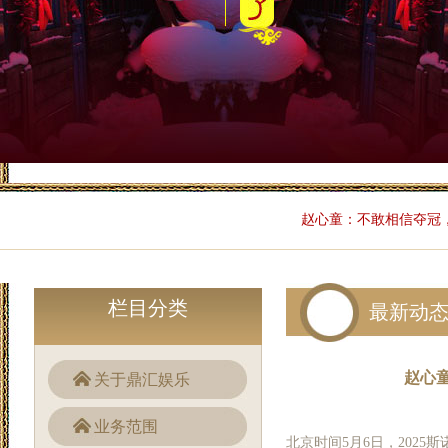
赵心童：不敢相信夺冠，
栏目分类
最新动
赵心
关于鼎汇娱乐
业务范围
北京时间5月6日，2025