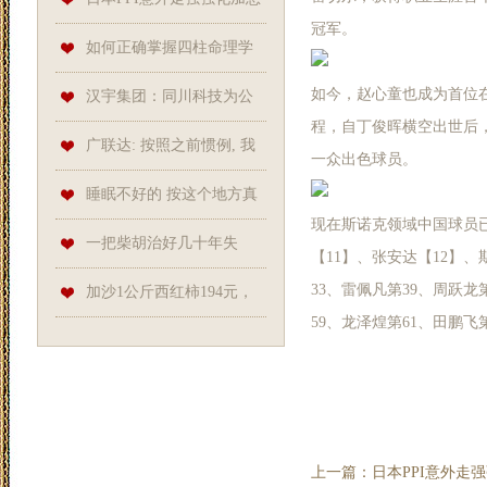
冠军。
更强大！
预期，美日超跌反弹
如何正确掌握四柱命理学
如今，赵心童也成为首位在
理论方法
汉宇集团：同川科技为公
程，自丁俊晖横空出世后
司的参股公司，目前公司持有
广联达: 按照之前惯例, 我
一众出色球员。
同川科技42.79%的股权
们披露非季度末月份的月末股
睡眠不好的 按这个地方真
现在斯诺克领域中国球员已
东总数
的有用！
一把柴胡治好几十年失
【11】、张安达【12】、
33、雷佩凡第39、周跃龙
眠，如果人人想着挣钱，就不
加沙1公斤西红柿194元，
59、龙泽煌第61、田鹏飞
会有穷医生
加沙妇女找食物都怕不能安全
回家
上一篇：
日本PPI意外走