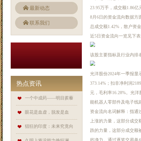
最新动态
23.95万手，成交额1.86
8月6日的资金流向数据方面，
联系我们
总成交额1.42%，散户资金
近5日资金流向一览见下表
该股主要指标及行业内排
光洋股份2024年一季报显示
热点资讯
373.14%；扣非净利润218
元，毛利率16.28%。光
一个中成药——明目蒺藜
能机器人零部件及电子线
资金流向名词解释：指通
丸，古老秘方神奇护眼之旅！
眼花是血虚，脱发是血
上涨的力量，这部分成交
虚，手脚发麻也是血虚，送您3
猖狂的印度：未来究竟向
跌的力量，这部分成交额
个中成药，把气血
的净力。通过逐笔交易单
何方扩张，将会是棋子还是弃
久明上将没能力挽狂澜，