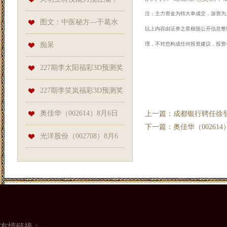
注：主力资金为特大单成交，游资为
子？
大家都看好的接班人，也要让
图文：中医秘方—干葛水
以上内容由证券之星根据公开信息整理，由
普京失望了？
剂：祛湿收干,止汗止痒。用于
痴呆
理，不对您构成任何投资建议，投资
多汗症汗疱疹,浸渍糜烂型足癣
227期李太阳福彩3D预测奖
等
号：奇偶分析
227期李笑岚福彩3D预测奖
号：精选一注
奥佳华（002614）8月6日
上一篇：
成都银行聘任徐
下一篇：
奥佳华（002614
主力资金净卖出129.90万元
光洋股份（002708）8月6
日主力资金净卖出1446.44万元
友情链接：